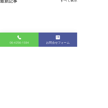
すべて表示
最新記事
06-4256-1594
お問合せフォーム
コメント
11/9～11/15
コメントを追加…