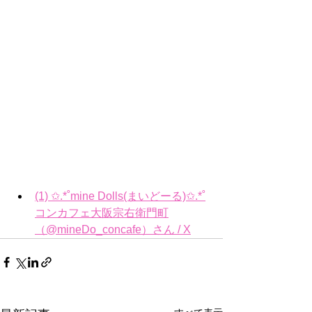
(1) ✩.*˚mine Dolls(まいどーる)✩.*˚
コンカフェ大阪宗右衛門町
（@mineDo_concafe）さん / X